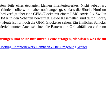
en Teile eines geplanten kleinen Infanteriewerkes. Nicht gebaut
rbinden sollte wurde aber noch angelegt, so dass die Blocks Nord u
Nord verfügt über eine GFM-Glocke mit einem LMG sowie 2 x Zwilli
AK in den Scharten bewaffnet. Beide Kasematten sind durch Spreng
e. Heute ist nur noch die GFM-Glocke zu sehen. Ein ähnliches Schicksa
Galerie hinunter. Auch scheinen die Bauern dort Grünabfälle zu verbre
ungen und sollte nur durch Leute erfolgen, die wissen was sie tun
 Beitrag: Infanteriewerk Lembach - Die Umgebung
Weiter