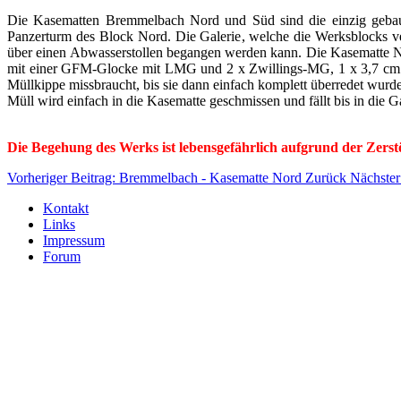
Die Kasematten Bremmelbach Nord und Süd sind die einzig gebaut
Panzerturm des Block Nord. Die Galerie, welche die Werksblocks ve
über einen Abwasserstollen begangen werden kann. Die Kasematte 
mit einer GFM-Glocke mit LMG und 2 x Zwillings-MG, 1 x 3,7 cm P
Müllkippe missbraucht, bis sie dann einfach komplett überredet wurd
Müll wird einfach in die Kasematte geschmissen und fällt bis in die 
Die Begehung des Werks ist lebensgefährlich aufgrund der Zerstör
Vorheriger Beitrag: Bremmelbach - Kasematte Nord
Zurück
Nächster
Kontakt
Links
Impressum
Forum